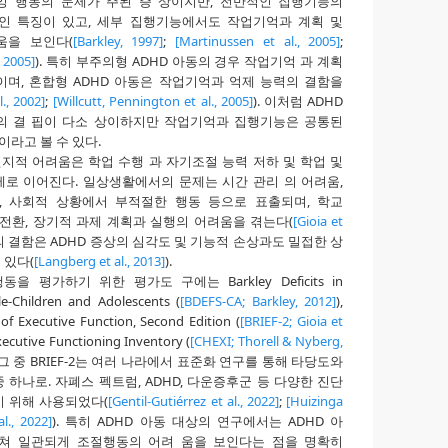
과잉 행동의 문제가 주된 증 상이지만, 전반적인 집행기능의
인 특징이 있고, 세부 집행기능에서도 작업기억과 계획 및
움을 보인다(
[Barkley, 1997]
;
[Martinussen et al., 2005]
;
, 2005]
). 특히 부주의형 ADHD 아동의 경우 작업기억 과 계획
며, 혼합형 ADHD 아동은 작업기억과 억제 능력의 결함을
l., 2002]
;
[Willcutt, Pennington et al., 2005]
). 이처럼 ADHD
의 결 핍이 다소 상이하지만 작업기억과 집행기능은 공통된
이라고 볼 수 있다.
인지적 어려움은 학업 수행 과 자기조절 능력 저하 및 학업 및
로 이어진다. 일상생활에서의 문제는 시간 관리 의 어려움,
패, 사회적 상황에서 부적절한 행동 등으로 표출되며, 학교
 전환, 장기적 과제 계획과 실행의 어려움을 겪는다(
[Gioia et
의 결함은 ADHD 증상의 심각도 및 기능적 손상과도 밀접한 상
 있다(
[Langberg et al., 2013]
).
 평가하기 위한 평가도 구에는 Barkley Deficits in
le-Children and Adolescents (
[BDEFS-CA; Barkley, 2012]
),
of Executive Function, Second Edition (
[BRIEF-2; Gioia et
xecutive Functioning Inventory (
[CHEXI; Thorell & Nyberg,
 그 중 BRIEF-2는 여러 나라에서 표준화 연구를 통해 타당도와
하나로. 자폐스 펙트럼, ADHD, 다운증후군 등 다양한 진단
 위해 사용되었다(
[Gentil-Gutiérrez et al., 2022]
;
[Huizinga
l., 2022]
). 특히 ADHD 아동 대상의 연구에서는 ADHD 아
쳐 일관되게 조절행동의 어려 움을 보인다는 점을 명확히