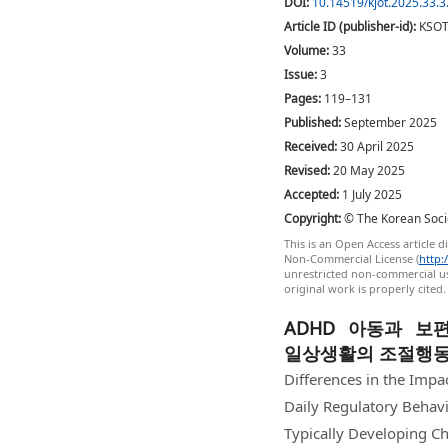
DOI:
10.14519/kjot.2025.33.3
Article ID (publisher-id):
KSOT
Volume:
33
Issue:
3
Pages:
119–131
Published:
September 2025
Received:
30 April 2025
Revised:
20 May 2025
Accepted:
1 July 2025
Copyright:
© The Korean Socie
This is an Open Access article 
Non-Commercial License (
http:
unrestricted non-commercial us
original work is properly cited.
ADHD 아동과 보
일상생활의 조절행동
Differences in the Imp
Daily Regulatory Beha
Typically Developing Ch