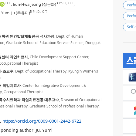
,
,
O.T.
3
Ph.D., O.T.
Eun-Hwa Jeong (정은화)
Perfo
,
5
Ph.D., O.T.
Yumi Ju (주유미)
Perf
Self-
대학원 인간발달재활전공 석사과정
,
Dept. of Human
on, Graduate School of Education Service Science, Dongguk
원센터 작업치료사
,
Child Development Support Center,
Occupational Therapist
 조교수
,
Dept. of Occupational Therapy, Kyungin Women’s
or
터 작업치료사
,
Center for integrative Development &
y, Occupational Therapist
특수치료학과 작업치료전공 대우교수
,
Division of Occupational
ssional Therapy, Graduate School of Professional Therapy,
,
https://orcid.org/0009-0001-2442-6722
ponding author: Ju, Yumi