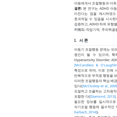
아동에게서 조절행동과 더욱 
결론:
본 연구는 ADHD 아
미친다는 점을 제시하였으
효과적일 수 있음을 시사한
검증하고, ADHD 하위 유형
키워드:
작업기억;
주의력결핍
I.
서 론
아동기 조절행동 문제는 또래 
원인이 될 수 있으며, 특히 주
Hyperactivity Disord
[McCandless & O'Laughlin
특징으로 하며, 이로 인해
반복적으로 부적응 행동을 보
이러한 조절행동의 핵심 배경으로
있다(
[McCloskey et al., 2009
조절하고 조율하는 고차원적 인
포함한 다(
[Diamond, 2013]
필요한 정보를 일시적으로
자기조절 행동에 필수적인 
Karbach, 2014]
).