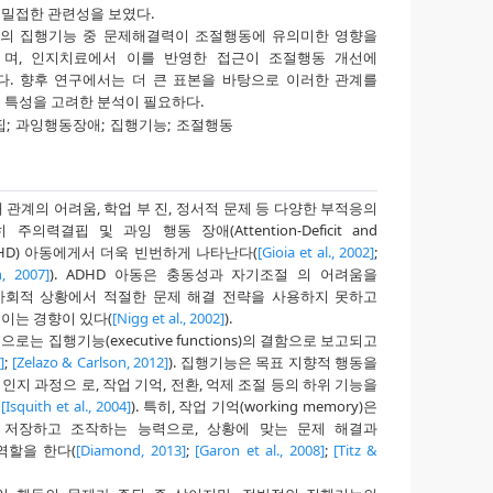
밀접한 관련성을 보였다.
동의 집행기능 중 문제해결력이 조절행동에 유의미한 영향을
 며, 인지치료에서 이를 반영한 접근이 조절행동 개선에
다. 향후 연구에서는 더 큰 표본을 바탕으로 이러한 관계를
별 특성을 고려한 분석이 필요하다.
;
과잉행동장애;
집행기능;
조절행동
관계의 어려움, 학업 부 진, 정서적 문제 등 다양한 부적응의
의력결핍 및 과잉 행동 장애(Attention-Deficit and
er; ADHD) 아동에게서 더욱 빈번하게 나타난다(
[Gioia et al., 2002]
;
, 2007]
). ADHD 아동은 충동성과 자기조절 의 어려움을
 사회적 상황에서 적절한 문제 해결 전략을 사용하지 못하고
이는 경향이 있다(
[Nigg et al., 2002]
).
는 집행기능(executive functions)의 결함으로 보고되고
]
;
[Zelazo & Carlson, 2012]
). 집행기능은 목표 지향적 행동을
지 과정으 로, 작업 기억, 전환, 억제 조절 등의 하위 기능을
;
[Isquith et al., 2004]
). 특히, 작업 기억(working memory)은
 저장하고 조작하는 능력으로, 상황에 맞는 문제 해결과
역할을 한다(
[Diamond, 2013]
;
[Garon et al., 2008]
;
[Titz &