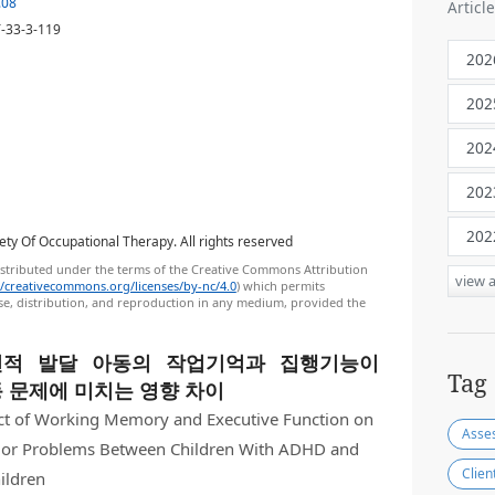
.08
Article
-33-3-119
ty Of Occupational Therapy. All rights reserved
distributed under the terms of the Creative Commons Attribution
view a
//creativecommons.org/licenses/by-nc/4.0
) which permits
e, distribution, and reproduction in any medium, provided the
편적 발달 아동의 작업기억과 집행기능이
Tag
 문제에 미치는 영향 차이
act of Working Memory and Executive Function on
vior Problems Between Children With ADHD and
Clien
ildren