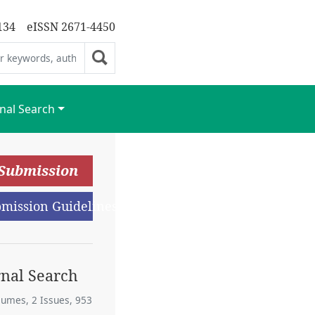
134
eISSN 2671-4450
nal Search
-Submission
mission Guidelines
rnal Search
lumes, 2 Issues, 953