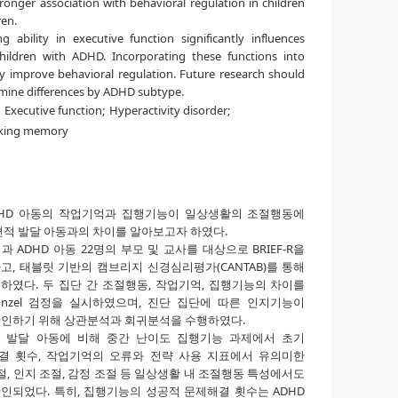
ronger association with behavioral regulation in children
ren.
 ability in executive function significantly influences
children with ADHD. Incorporating these functions into
y improve behavioral regulation. Future research should
mine differences by ADHD subtype.
Executive function;
Hyperactivity disorder;
king memory
DHD 아동의 작업기억과 집행기능이 일상생활의 조절행동에
편적 발달 아동과의 차이를 알아보고자 하였다.
 ADHD 아동 22명의 부모 및 교사를 대상으로 BRIEF-R을
, 태블릿 기반의 캠브리지 신경심리평가(CANTAB)를 통해
였다. 두 집단 간 조절행동, 작업기억, 집행기능의 차이를
Munzel 검정을 실시하였으며, 진단 집단에 따른 인지기능이
확인하기 위해 상관분석과 회귀분석을 수행하였다.
적 발달 아동에 비해 중간 난이도 집행기능 과제에서 초기
결 횟수, 작업기억의 오류와 전략 사용 지표에서 유의미한
절, 인지 조절, 감정 조절 등 일상생활 내 조절행동 특성에서도
확인되었다. 특히, 집행기능의 성공적 문제해결 횟수는 ADHD