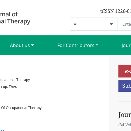
pISSN 1226-0
About us
For Contributors
Jour
e
cupational Therapy
Sub
ccup. Ther.
y Of Occupational Therapy
Jou
(34 Vo