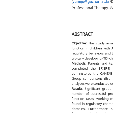
(
yumiju@gachon.ac.kr
/
Professional Therapy, G
ABSTRACT
Objective:
This study aime
function in children with 
regulatory behaviors and 
typically developing (TD) ch
Methods:
Parents and tea
completed the BRIEF-R t
administered the CANTAB
Group comparisons (Brunn
analyses were conducted usi
Results:
Significant group 
number of successful pro
function tasks, working m
found in regulatory charac
domains. Furthermore, s