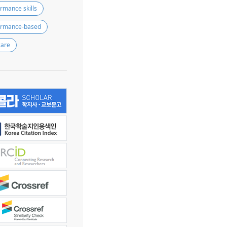
rmance skills
ormance-based
care