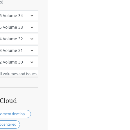
s)
ll volumes and issues
 Cloud
Assessment development
t-centered