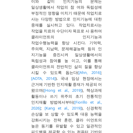
이와 같이 인지기능의 문제는
일상생활에서 작업의 참 여와 독립성에
부정적인 영향을 미치기 때문에 작업치료
사는 다양한 방법으로 인지기능에 대한
중재를 실시하고 있다. 작업치료사는
작업을 치료의 수단이자 목표로 사 용하여
클라이언트의 인지기능과
작업수행능력을 향상 시킨다. 기억력,
주의력, 지남력, 문제해결능력 등의 인
지기능을 증진시켜 일상생활에서의
독립성과 참여를 높 이고, 이를 통해
클라이언트의 전반적인 삶의 질을 향상
시킬 수 있도록 돕는다(
[Ahn, 2016]
;
[AOTA, 2014]
). 국내 임상 현장에서는
근거에 기반한 인지재활 중재가 제공되 어
왔으며(
[Hong et al., 2019]
), 책상과제
활동이나 쓰기 위주의 초기 전통적인
인지재활 방법에서부터(
[Fiorillo et al.,
2026]
;
[Kang et al., 2019]
), 신경학적
손상을 보 상할 수 있도록 대응 능력을
강화시키는 전략 훈련, 클라 이언트의
높은 동기를 유발할 수 있고 일관적인
피드백을 제공할 수 있는 컴퓨터 기반의