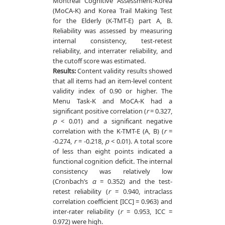
Montreal Cognitive Assessment-Korea
(MoCA-K) and Korea Trail Making Test
for the Elderly (K-TMT-E) part A, B.
Reliability was assessed by measuring
internal consistency, test-retest
reliability, and interrater reliability, and
the cutoff score was estimated.
Results:
Content validity results showed
that all items had an item-level content
validity index of 0.90 or higher. The
Menu Task-K and MoCA-K had a
significant positive correlation (
r
= 0.327,
p
< 0.01) and a significant negative
correlation with the K-TMT-E (A, B) (
r
=
-0.274,
r
= -0.218,
p
< 0.01). A total score
of less than eight points indicated a
functional cognition deficit. The internal
consistency was relatively low
(Cronbach’s
α
= 0.352) and the test-
retest reliability (
r
= 0.940, intraclass
correlation coefficient [ICC] = 0.963) and
inter-rater reliability (
r
= 0.953, ICC =
0.972) were high.