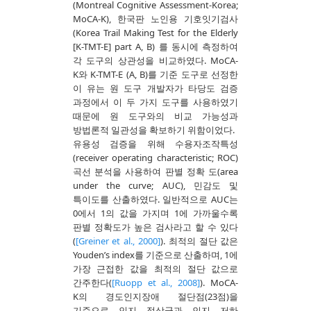
(Montreal Cognitive Assessment-Korea;
MoCA-K), 한국판 노인용 기호잇기검사
(Korea Trail Making Test for the Elderly
[K-TMT-E] part A, B) 를 동시에 측정하여
각 도구의 상관성을 비교하였다. MoCA-
K와 K-TMT-E (A, B)를 기준 도구로 선정한
이 유는 원 도구 개발자가 타당도 검증
과정에서 이 두 가지 도구를 사용하였기
때문에 원 도구와의 비교 가능성과
방법론적 일관성을 확보하기 위함이었다.
유용성 검증을 위해 수용자조작특성
(receiver operating characteristic; ROC)
곡선 분석을 사용하여 판별 정확 도(area
under the curve; AUC), 민감도 및
특이도를 산출하였다. 일반적으로 AUC는
0에서 1의 값을 가지며 1에 가까울수록
판별 정확도가 높은 검사라고 할 수 있다
(
[Greiner et al., 2000]
). 최적의 절단 값은
Youden’s index를 기준으로 산출하며, 1에
가장 근접한 값을 최적의 절단 값으로
간주한다(
[Ruopp et al., 2008]
). MoCA-
K의 경도인지장애 절단점(23점)을
기준으로 인지 정상군과 인지 저하