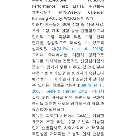
수행평가(Executive Function
Performance Test; EFPT), 주간활동
계획세우기 평가(Weekly Calendar
Planning Activity; WCPA) 등이 있다.
이러한 도구들은 과제 수행 중 전략 사용,
오류 수정, 계획 실행 등을 관찰함으로써
인지적 수행 특성과 작업 수행 간의
연계를 임상적으로 해석할 수 있도록
설계되었 다(
[McEwen et al., 2018]
).
그러나 국내에서는 여전히 양적으로
결과를 해석하는 전통적인 신경심리검사
중심 의 평가가 주를 이루고 있으며, 일부
수행 기반 평가도구 는 평가자의 숙련도나
해석 방식에 따라 결과의 일관성이 달라질
수 있다는 한계를 지닌다(
[Baum et al.,
2008]
;
[Keefe & Harvey, 2012]
). 따라서
실제 수행 맥락을 반영 하면서도 문화적
특성을 고려한 새로운 평가도구의 개발 과
표준화가 필요하다.
메뉴판 과제(The Menu Task)는 이러한
요구에 부합 하는 수행 기반의 기능적
인지 선별검사로, 지역사회에 서 IADL의
독립성을 저해하는 기능적 인지 손상을