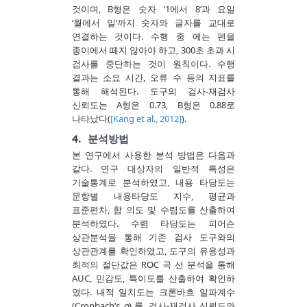
것이며, B형은 숫자 ‘1에서 8’과 요일
‘월에서 일’까지 숫자와 글자를 교대로
연결하는 것이다. 수행 중 에는 펜을
종이에서 떼지 않아야 하고, 300초 초과 시
검사를 중단하는 것이 원칙이다. 수행
결과는 소요 시간, 오류 수 등의 지표를
통해 해석된다. 도구의 검사-재검사
신뢰도는 A형은 0.73, B형은 0.88로
나타났다(
[Kang et al., 2012]
).
4.
분석방법
본 연구에서 사용한 분석 방법은 다음과
같다. 연구 대상자의 일반적 특성은
기술통계로 분석하였고, 내용 타당도는
문항별 내용타당도 지수, 평균과
표준편차, 합 의도 및 수렴도를 산출하여
분석하였다. 수렴 타당도는 피어슨
상관분석을 통해 기존 검사 도구와의
상관관계를 확인하였고, 도구의 유용성과
최적의 절단값은 ROC 곡 선 분석을 통해
AUC, 민감도, 특이도를 산출하여 확인하
였다. 내적 일치도는 크론바흐 알파계수
(Cronbach’s
α
) 를, 검사-재검사 신뢰도와