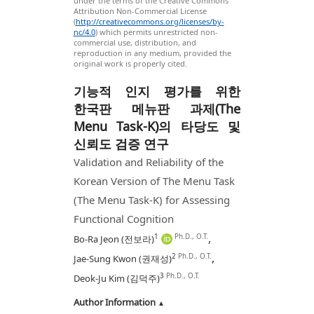
under the terms of the Creative Commons
Attribution Non-Commercial License
(
http://creativecommons.org/licenses/by-
nc/4.0
) which permits unrestricted non-
commercial use, distribution, and
reproduction in any medium, provided the
original work is properly cited.
기능적 인지 평가를 위한
한국판 메뉴판 과제(The
Menu Task-K)의 타당도 및
신뢰도 검증 연구
Validation and Reliability of the
Korean Version of The Menu Task
(The Menu Task-K) for Assessing
Functional Cognition
,
1
Ph.D., O.T.
Bo-Ra Jeon (전보라)
,
2
Ph.D., O.T.
Jae-Sung Kwon (권재성)
3
Ph.D., O.T.
Deok-Ju Kim (김덕주)
Author Information