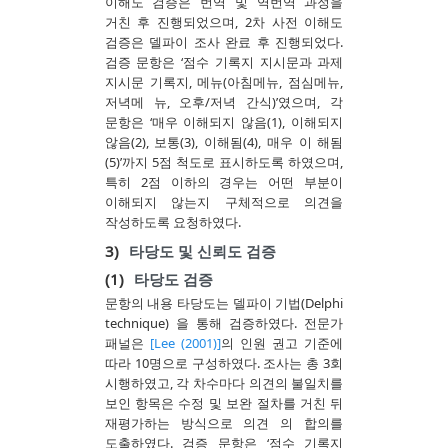
이해도 검증은 번역 및 역번역 과정을
거친 후 진행되었으며, 2차 사전 이해도
검증은 델파이 조사 완료 후 진행되었다.
검증 문항은 ‘점수 기록지 지시문과 과제
지시문 기록지, 메뉴(아침메뉴, 점심메뉴,
저녁메 뉴, 오후/저녁 간식)’였으며, 각
문항은 ‘매우 이해되지 않음(1), 이해되지
않음(2), 보통(3), 이해됨(4), 매우 이 해됨
(5)’까지 5점 척도로 표시하도록 하였으며,
특히 2점 이하의 경우는 어떤 부분이
이해되지 않는지 구체적으로 의견을
작성하도록 요청하였다.
3)
타당도 및 신뢰도 검증
(1)
타당도 검증
문항의 내용 타당도는 델파이 기법(Delphi
technique) 을 통해 검증하였다. 전문가
패널은
[Lee (2001)]
의 인원 권고 기준에
따라 10명으로 구성하였다. 조사는 총 3회
시행하였고, 각 차수마다 의견의 불일치를
보인 항목은 수정 및 보완 절차를 거친 뒤
재평가하는 방식으로 의견 의 합의를
도출하였다. 검증 문항은 ‘점수 기록지