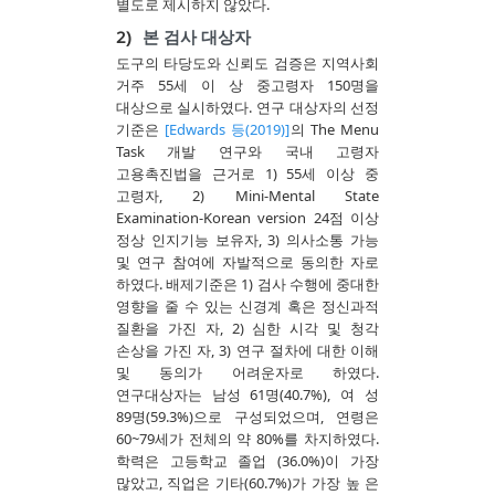
별도로 제시하지 않았다.
2)
본 검사 대상자
도구의 타당도와 신뢰도 검증은 지역사회
거주 55세 이 상 중고령자 150명을
대상으로 실시하였다. 연구 대상자의 선정
기준은
[Edwards 등(2019)]
의 The Menu
Task 개발 연구와 국내 고령자
고용촉진법을 근거로 1) 55세 이상 중
고령자, 2) Mini-Mental State
Examination-Korean version 24점 이상
정상 인지기능 보유자, 3) 의사소통 가능
및 연구 참여에 자발적으로 동의한 자로
하였다. 배제기준은 1) 검사 수행에 중대한
영향을 줄 수 있는 신경계 혹은 정신과적
질환을 가진 자, 2) 심한 시각 및 청각
손상을 가진 자, 3) 연구 절차에 대한 이해
및 동의가 어려운자로 하였다.
연구대상자는 남성 61명(40.7%), 여 성
89명(59.3%)으로 구성되었으며, 연령은
60~79세가 전체의 약 80%를 차지하였다.
학력은 고등학교 졸업 (36.0%)이 가장
많았고, 직업은 기타(60.7%)가 가장 높 은