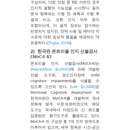
구성되며, 12점 만점 중 8점 이하인 경우
인지적 결함의 가능성을 시사한다. 질적
분석 항목에는 수행 전 예측과 수행 후
결과 비교, 오류 인식 여부 등이
포함되는데, 이 질적 정보는 점수에는
반영되지 않지만, 전략 사용 및 메타인 지
수준에 대한 임상적 통찰을 제공하는 데
유용하다 (
[Toglia, 2018]
).
2)
한국판 몬트리올 인지 선별검사
(MoCA-K)
몬트리올 인지 선별검사(MoCA-K)는
[Nasreddine 등(2005)]
에 의해 개발된
선별 도구로, 경도인지장애 (mild
cognitive impairment)를 식별할 수
있도록 고안되 었다.
[Lee 등(2008)]
은
Montreal Cognitive Assessment 의
한국어판인 MoCA-K를 개발하여 국내
문화에 맞게 수정·보완하였으며, 해당
도구는 국내에서 타당도와 신 뢰도를
입증받은 평가도구로 활용되고 있다.
MoCA-K 의 구성은 총 7개 인지 영역으로
이루어져 있으며, 세부 항목은 시간-공간