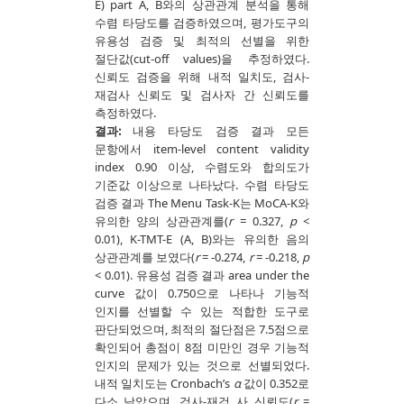
E) part A, B와의 상관관계 분석을 통해
수렴 타당도를 검증하였으며, 평가도구의
유용성 검증 및 최적의 선별을 위한
절단값(cut-off values)을 추정하였다.
신뢰도 검증을 위해 내적 일치도, 검사-
재검사 신뢰도 및 검사자 간 신뢰도를
측정하였다.
결과:
내용 타당도 검증 결과 모든
문항에서 item-level content validity
index 0.90 이상, 수렴도와 합의도가
기준값 이상으로 나타났다. 수렴 타당도
검증 결과 The Menu Task-K는 MoCA-K와
유의한 양의 상관관계를(
r
= 0.327,
p
<
0.01), K-TMT-E (A, B)와는 유의한 음의
상관관계를 보였다(
r
= -0.274,
r
= -0.218,
p
< 0.01). 유용성 검증 결과 area under the
curve 값이 0.750으로 나타나 기능적
인지를 선별할 수 있는 적합한 도구로
판단되었으며, 최적의 절단점은 7.5점으로
확인되어 총점이 8점 미만인 경우 기능적
인지의 문제가 있는 것으로 선별되었다.
내적 일치도는 Cronbach’s
α
값이 0.352로
다소 낮았으며, 검사-재검 사 신뢰도(
r
=