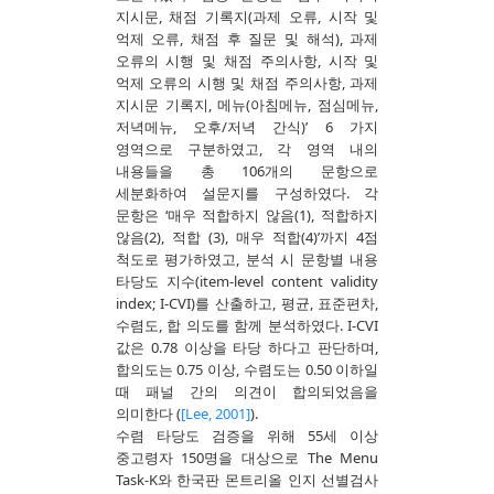
지시문, 채점 기록지(과제 오류, 시작 및
억제 오류, 채점 후 질문 및 해석), 과제
오류의 시행 및 채점 주의사항, 시작 및
억제 오류의 시행 및 채점 주의사항, 과제
지시문 기록지, 메뉴(아침메뉴, 점심메뉴,
저녁메뉴, 오후/저녁 간식)’ 6 가지
영역으로 구분하였고, 각 영역 내의
내용들을 총 106개의 문항으로
세분화하여 설문지를 구성하였다. 각
문항은 ‘매우 적합하지 않음(1), 적합하지
않음(2), 적합 (3), 매우 적합(4)’까지 4점
척도로 평가하였고, 분석 시 문항별 내용
타당도 지수(item-level content validity
index; I-CVI)를 산출하고, 평균, 표준편차,
수렴도, 합 의도를 함께 분석하였다. I-CVI
값은 0.78 이상을 타당 하다고 판단하며,
합의도는 0.75 이상, 수렴도는 0.50 이하일
때 패널 간의 의견이 합의되었음을
의미한다 (
[Lee, 2001]
).
수렴 타당도 검증을 위해 55세 이상
중고령자 150명을 대상으로 The Menu
Task-K와 한국판 몬트리올 인지 선별검사