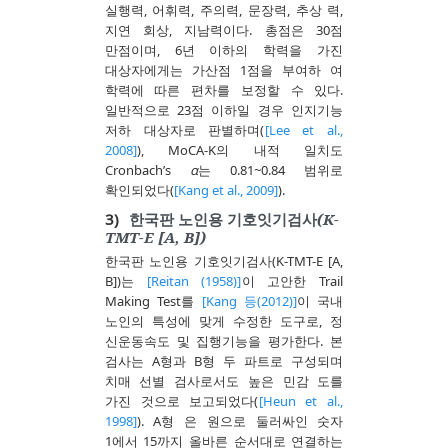
실행력, 어휘력, 주의력, 문장력, 추상 력,
지연 회상, 지남력이다. 총점은 30점
만점이며, 6년 이하의 학력을 가진
대상자에게는 가산점 1점을 부여하 여
학력에 따른 편차를 보정할 수 있다.
일반적으로 23점 이하일 경우 인지기능
저하 대상자로 판별하며(
[Lee et al.,
2008]
), MoCA-K의 내적 일치도
Cronbach’s
α
는 0.81~0.84 범위로
확인되었다(
[Kang et al., 2009]
).
3)
한국판 노인용 기호잇기검사(K-
TMT-E [A, B])
한국판 노인용 기호잇기검사(K-TMT-E [A,
B])는
[Reitan (1958)]
이 고안한 Trail
Making Test를
[Kang 등(2012)]
이 국내
노인의 특성에 맞게 수정한 도구로, 정
신운동속도 및 집행기능을 평가한다. 본
검사는 A형과 B형 두 파트로 구성되며
치매 선별 검사로서도 높은 민감 도를
가진 것으로 보고되었다(
[Heun et al.,
1998]
). A형 은 원으로 둘러싸인 숫자
1에서 15까지 올바른 순서대로 연결하는